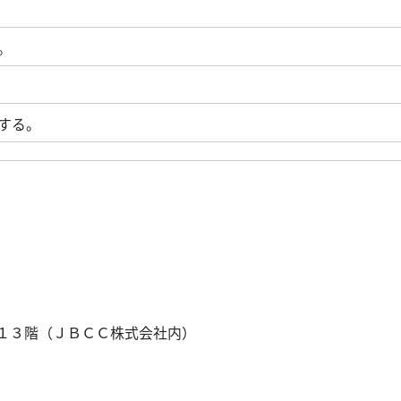
。
とする。
号
１３階（ＪＢＣＣ株式会社内）